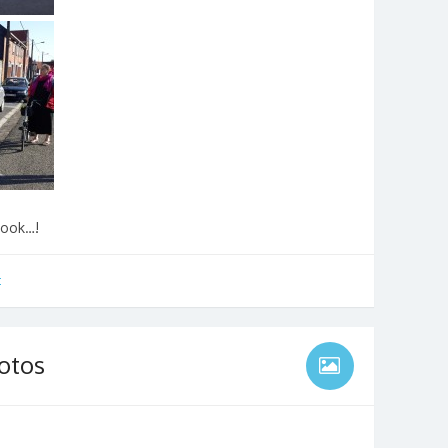
book…!
t
motos