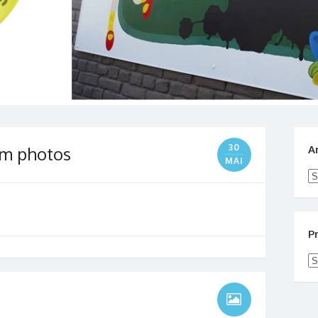
30
um photos
A
MAI
Ar
P
Pr