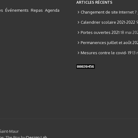
ARTICLES RÉCENTS
es
Événements
Repas
Agenda
Changement de site Internet
7 
Calendrier scolaire 2021-2022
Portes ouvertes 2021
18 mai 20
Permanences juillet et août 20
Mesures contre le covid- 19
13 
Saint-Maur
e: The Box by
Design Lab