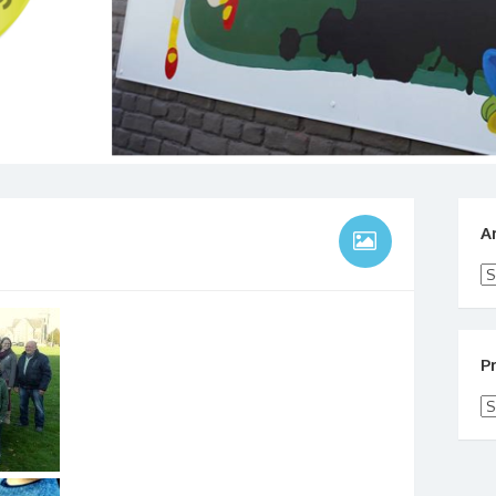
A
Ar
P
Pr