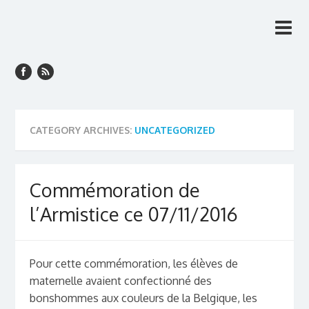
Centre scolaire fondamental
Un village vivant, une école vivante!
de Saint-Maur
CATEGORY ARCHIVES:
UNCATEGORIZED
Commémoration de
l’Armistice ce 07/11/2016
Pour cette commémoration, les élèves de
maternelle avaient confectionné des
bonshommes aux couleurs de la Belgique, les